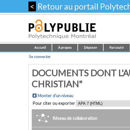
<
Retour au portail Polyte
Accueil
À propos
Déposer
Parcourir
Se connecter
DOCUMENTS DONT L'AU
CHRISTIAN"
Monter d'un niveau
Pour citer ou exporter
Réseau de collaboration