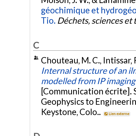
géochimique et hydrogéol
Tio.
Déchets, sciences et
C
Chouteau, M. C., Intissar, 
Internal structure of an i
modelled from IP imagin
[Communication écrite]. 
Geophysics to Engineeri
Keystone, Colo..
Lien externe