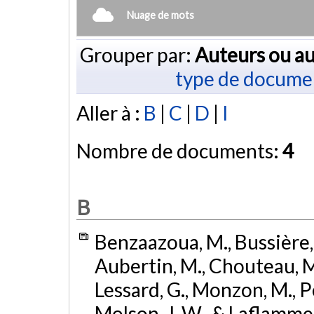
Nuage de mots
Grouper par:
Auteurs ou au
type de docume
Aller à :
B
|
C
|
D
|
I
Nombre de documents:
4
B
Benzaazoua, M., Bussière, B
Aubertin, M., Chouteau, M. 
Lessard, G., Monzon, M., P
Molson, J. W., & Laflamme