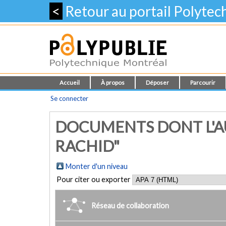
<
Retour au portail Polyte
Accueil
À propos
Déposer
Parcourir
Se connecter
DOCUMENTS DONT L'AU
RACHID"
Monter d'un niveau
Pour citer ou exporter
Réseau de collaboration