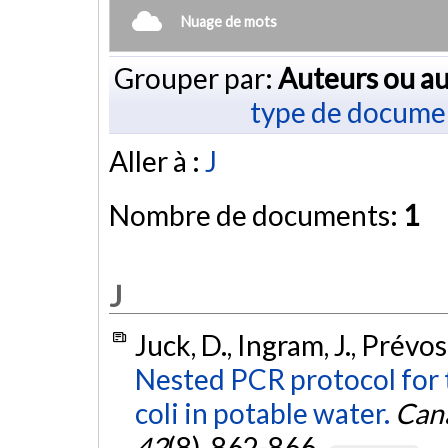
Nuage de mots
Grouper par:
Auteurs ou au
type de docume
Aller à :
J
Nombre de documents:
1
J
Juck, D., Ingram, J., Prévost
Nested PCR protocol for t
coli in potable water.
Cana
42
(8), 862-866.