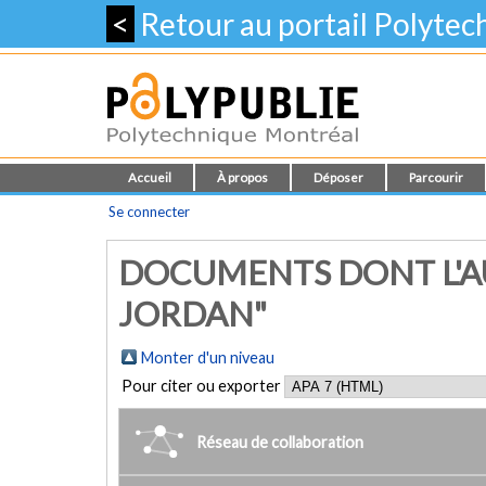
<
Retour au portail Polyte
Accueil
À propos
Déposer
Parcourir
Se connecter
DOCUMENTS DONT L'A
JORDAN"
Monter d'un niveau
Pour citer ou exporter
Réseau de collaboration