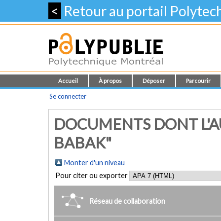
<
Retour au portail Polyte
Accueil
À propos
Déposer
Parcourir
Se connecter
DOCUMENTS DONT L'A
BABAK"
Monter d'un niveau
Pour citer ou exporter
Réseau de collaboration