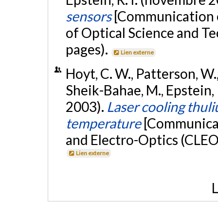
sensors
[Communication é
of Optical Science and T
pages).
Lien externe
Hoyt, C. W., Patterson, W.,
Sheik-Bahae, M., Epstein, R.
2003).
Laser cooling thu
temperature
[Communicat
and Electro-Optics (CLEO
Lien externe
L