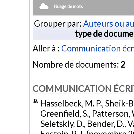
Nuage de mots
Grouper par:
Auteurs ou au
type de docume
Aller à :
Communication écr
Nombre de documents:
2
COMMUNICATION ÉCRI
Hasselbeck, M. P., Sheik-Bah
Greenfield, S., Patterson, W
Seletskiy, D., Bender, D., 
Epstein, R. I. (novembre 