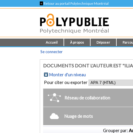
<
Retour au portail Polytechnique Montréal
Accueil
À propos
Déposer
Parcou
Se connecter
DOCUMENTS DONT L'AUTEUR EST "ILI
Monter d'un niveau
Pour citer ou exporter
Réseau de collaboration
Nuage de mots
Grouper par:
Au