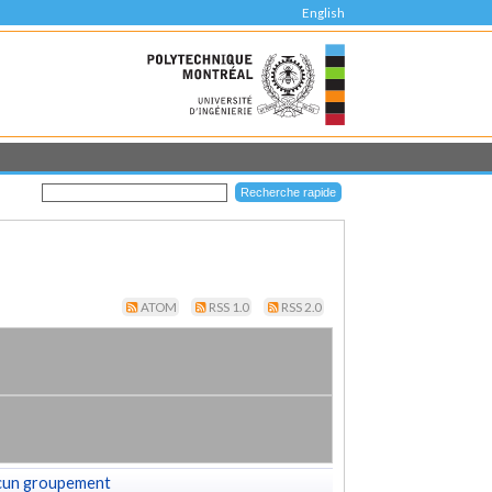
English
ATOM
RSS 1.0
RSS 2.0
cun groupement