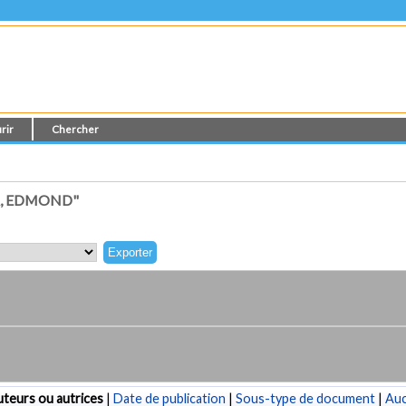
rir
Chercher
A, EDMOND"
teurs ou autrices
|
Date de publication
|
Sous-type de document
|
Au