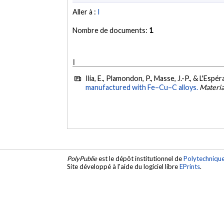
Aller à :
I
Nombre de documents:
1
I
Ilia, E., Plamondon, P., Masse, J.-P., & L'Espé
manufactured with Fe–Cu–C alloys.
Materia
PolyPublie
est le dépôt institutionnel de
Polytechniqu
Site développé à l'aide du logiciel libre
EPrints
.