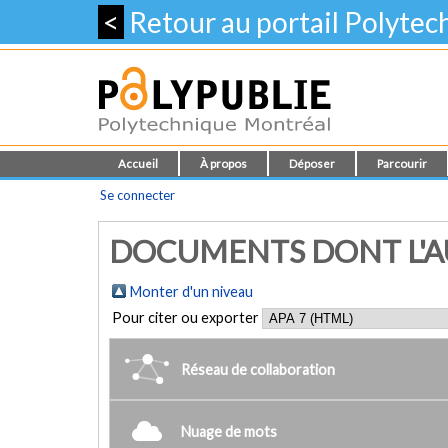
<
Retour au portail Polyte
Accueil
À propos
Déposer
Parcourir
Se connecter
DOCUMENTS DONT L'AU
Monter d'un niveau
Pour citer ou exporter
Réseau de collaboration
Nuage de mots