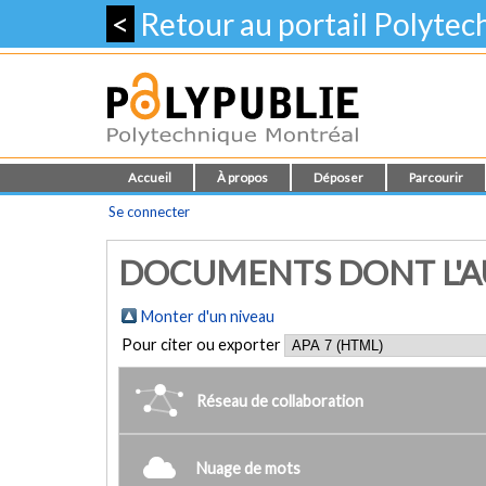
<
Retour au portail Polyte
Accueil
À propos
Déposer
Parcourir
Se connecter
DOCUMENTS DONT L'AUT
Monter d'un niveau
Pour citer ou exporter
Réseau de collaboration
Nuage de mots