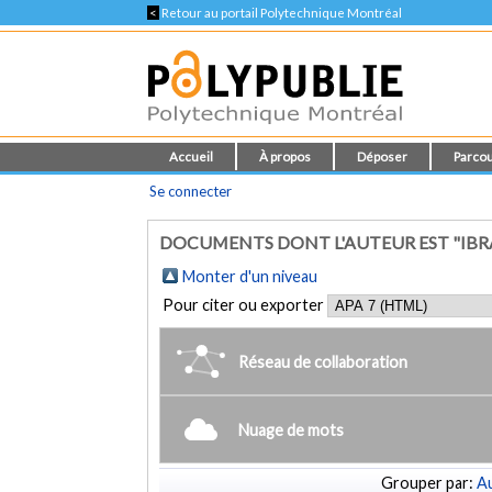
<
Retour au portail Polytechnique Montréal
Accueil
À propos
Déposer
Parcou
Se connecter
DOCUMENTS DONT L'AUTEUR EST "IBR
Monter d'un niveau
Pour citer ou exporter
Réseau de collaboration
Nuage de mots
Grouper par:
Au