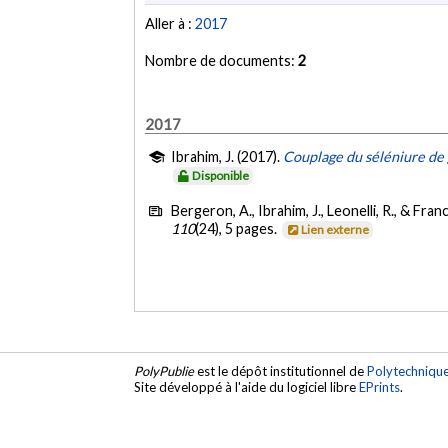
Aller à :
2017
Nombre de documents:
2
2017
Ibrahim, J. (2017).
Couplage du séléniure de 
Disponible
Bergeron, A., Ibrahim, J., Leonelli, R., & Fran
110
(24), 5 pages.
Lien externe
PolyPublie
est le dépôt institutionnel de
Polytechniqu
Site développé à l'aide du logiciel libre
EPrints
.