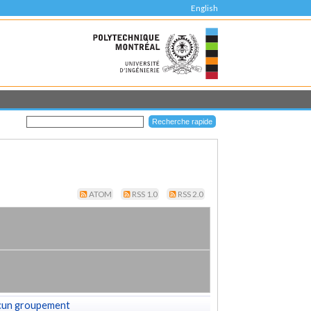
English
ATOM
RSS 1.0
RSS 2.0
cun groupement