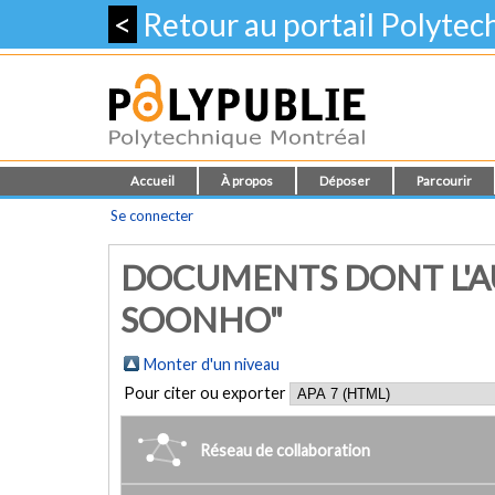
<
Retour au portail Polyte
Accueil
À propos
Déposer
Parcourir
Se connecter
DOCUMENTS DONT L'A
SOONHO"
Monter d'un niveau
Pour citer ou exporter
Réseau de collaboration