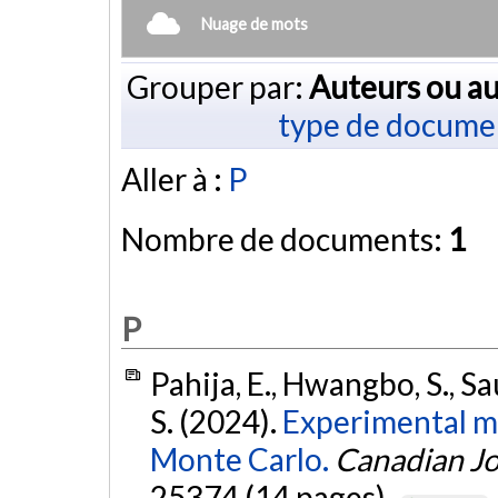
Nuage de mots
Grouper par:
Auteurs ou au
type de docume
Aller à :
P
Nombre de documents:
1
P
Pahija, E., Hwangbo, S., Sa
S. (2024).
Experimental m
Monte Carlo.
Canadian Jo
25374 (14 pages).