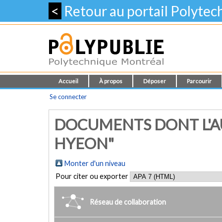
<
Retour au portail Polyte
Accueil
À propos
Déposer
Parcourir
Se connecter
DOCUMENTS DONT L'A
HYEON"
Monter d'un niveau
Pour citer ou exporter
Réseau de collaboration