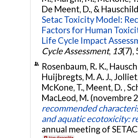
De Meent, D., & Hauschild
Setac Toxicity Model: R
Factors for Human Toxici
Life Cycle Impact Assess
Cycle Assessment
,
13
(7),
Rosenbaum, R. K., Hauschil
Huijbregts, M. A. J., Jolliet
McKone, T., Meent, D. , Sc
MacLeod, M. (novembre 
recommended characterisa
and aquatic ecotoxicity: r
annual meeting of SETAC
Non disponible