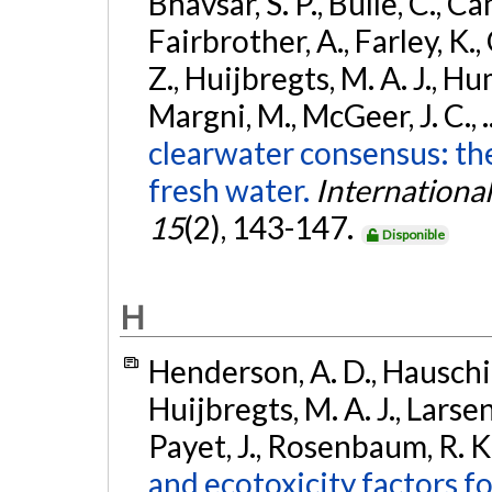
Bhavsar, S. P., Bulle, C., Ca
Fairbrother, A., Farley, K.,
Z., Huijbregts, M. A. J., Hum
Margni, M., McGeer, J. C., .
clearwater consensus: the
fresh water.
International
15
(2), 143-147.
Disponible
H
Henderson, A. D., Hauschil
Huijbregts, M. A. J., Larsen
Payet, J., Rosenbaum, R. K.
and ecotoxicity factors f