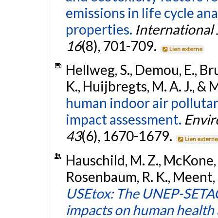
emissions in life cycle ana
properties.
International 
16
(8), 701-709.
Lien externe
Hellweg, S., Demou, E., Bru
K., Huijbregts, M. A. J., &
human indoor air pollutan
impact assessment.
Envir
43
(6), 1670-1679.
Lien extern
Hauschild, M. Z., McKone, T
Rosenbaum, R. K., Meent, D
USEtox: The UNEP-SETAC 
impacts on human health