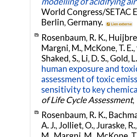
modelling of acidifying ai
World Congress/SETAC E
Berlin, Germany.
Lien externe
Rosenbaum, R. K., Huijbreg
Margni, M., McKone, T. E.,
Shaked, S., Li, D. S., Gold, L
human exposure and toxic
assessment of toxic emissi
sensitivity to key chemica
of Life Cycle Assessment
,
Rosenbaum, R. K., Bachmann
A. J., Jolliet, O., Juraske, 
M., Margni, M., McKone, T.