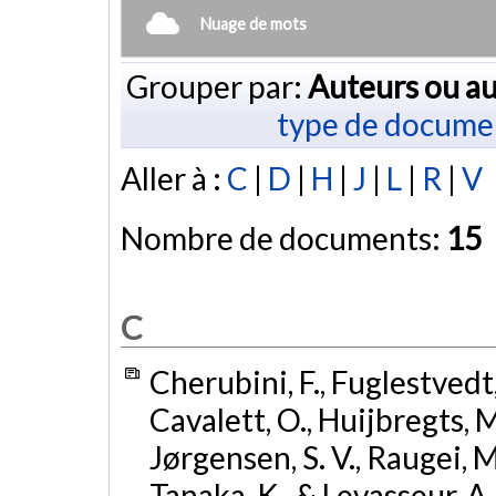
Nuage de mots
Grouper par:
Auteurs ou au
type de docume
Aller à :
C
|
D
|
H
|
J
|
L
|
R
|
V
Nombre de documents:
15
C
Cherubini, F., Fuglestvedt, 
Cavalett, O., Huijbregts, M.
Jørgensen, S. V., Raugei, M
Tanaka, K., & Levasseur, A