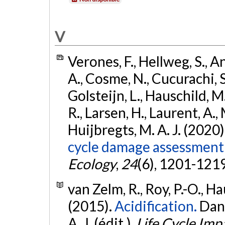
V
Verones, F., Hellweg, S., A
A., Cosme, N., Cucurachi, S.
Golsteijn, L., Hauschild, M. 
R., Larsen, H., Laurent, A., 
Huijbregts, M. A. J. (2020)
cycle damage assessment
Ecology
,
24
(6), 1201-121
van Zelm, R., Roy, P.-O., Ha
(2015).
Acidification.
Dans
A. J. (édit.),
Life Cycle Im