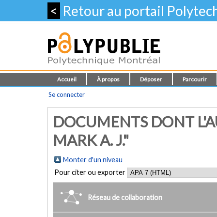
<
Retour au portail Polyte
Accueil
À propos
Déposer
Parcourir
Se connecter
DOCUMENTS DONT L'AU
MARK A. J."
Monter d'un niveau
Pour citer ou exporter
Réseau de collaboration