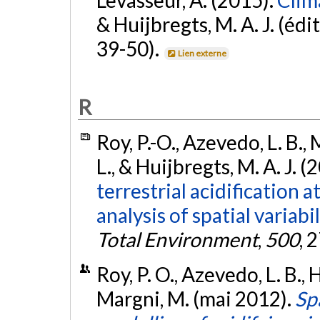
Levasseur, A. (2015).
Clim
& Huijbregts, M. A. J. (édit
39-50).
Lien externe
R
Roy, P.-O., Azevedo, L. B.,
L., & Huijbregts, M. A. J. (
terrestrial acidification a
analysis of spatial variabi
Total Environment
,
500
, 
Roy, P. O., Azevedo, L. B., 
Margni, M. (mai 2012).
Spa