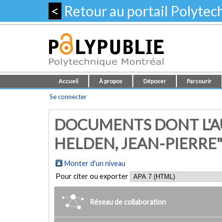
<
Retour au portail Polyte
Accueil
À propos
Déposer
Parcourir
Se connecter
DOCUMENTS DONT L'A
HELDEN, JEAN-PIERRE
Monter d'un niveau
Pour citer ou exporter
Réseau de collaboration