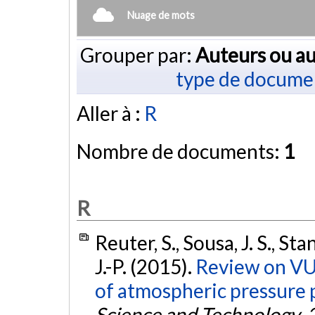
Nuage de mots
Grouper par:
Auteurs ou au
type de docume
Aller à :
R
Nombre de documents:
1
R
Reuter, S., Sousa, J. S., S
J.-P. (2015).
Review on VU
of atmospheric pressure p
Science and Technology
,