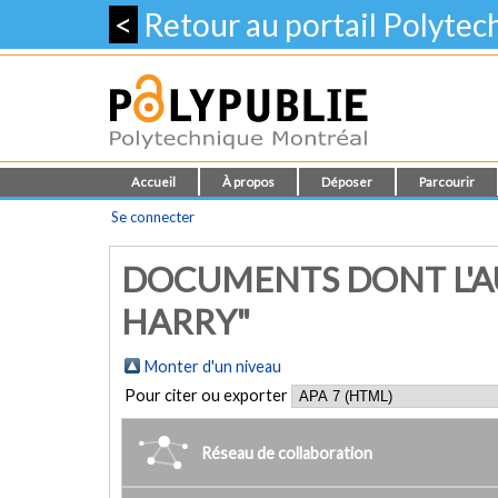
<
Retour au portail Polyte
Accueil
À propos
Déposer
Parcourir
Se connecter
DOCUMENTS DONT L'A
HARRY"
Monter d'un niveau
Pour citer ou exporter
Réseau de collaboration