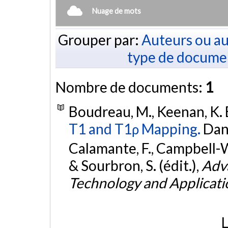
Nuage de mots
Grouper par:
Auteurs ou au
type de docume
Nombre de documents:
1
Boudreau, M., Keenan, K. E
T1 and T1ρ Mapping.
Dans
Calamante, F., Campbell-W
& Sourbron, S. (édit.),
Adv
Technology and Applicati
L