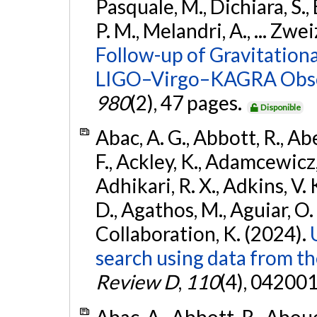
Pasquale, M., Dichiara, S.,
P. M., Melandri, A., ... Zwei
Follow-up of Gravitationa
LIGO–Virgo–KAGRA Obse
980
(2), 47 pages.
Disponible
Abac, A. G., Abbott, R., Ab
F., Ackley, K., Adamcewicz, 
Adhikari, R. X., Adkins, V. 
D., Agathos, M., Aguiar, O. D.,
Collaboration, K. (2024).
search using data from 
Review D
,
110
(4), 042001
Abac, A., Abbott, R., Abouel