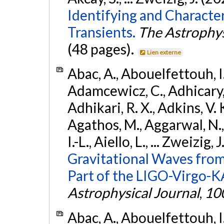
Identifying and Characte
Transients.
The Astrophys
(48 pages).
Lien externe
Abac, A., Abouelfettouh, I.,
Adamcewicz, C., Adhicary, S
Adhikari, R. X., Adkins, V. 
Agathos, M., Aggarwal, N.,
I.-L., Aiello, L., ... Zweizig,
Gravitational Waves from
Part of the LIGO-Virgo-
Astrophysical Journal
,
10
Abac, A., Abouelfettouh, I.,