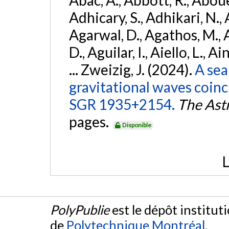
Adhicary, S., Adhikari, N., 
Agarwal, D., Agathos, M.,
D., Aguilar, I., Aiello, L., Ai
... Zweizig, J. (2024).
A sea
gravitational waves coinc
SGR 1935+2154.
The Ast
pages.
Disponible
L
PolyPublie
est le dépôt institut
de
Polytechnique Montréal
.