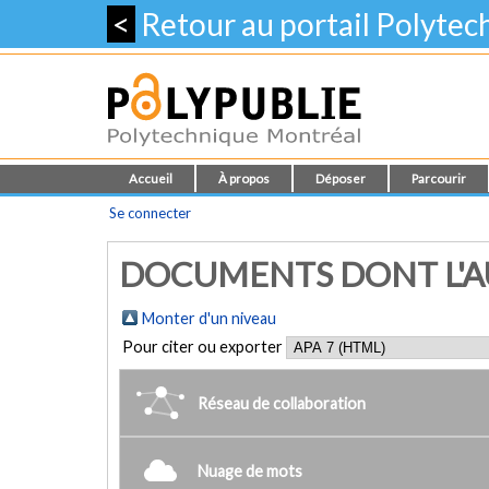
<
Retour au portail Polyte
Accueil
À propos
Déposer
Parcourir
Se connecter
DOCUMENTS DONT L'AU
Monter d'un niveau
Pour citer ou exporter
Réseau de collaboration
Nuage de mots