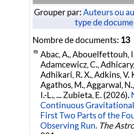
Grouper par:
Auteurs ou au
type de docume
Nombre de documents:
13
Abac, A., Abouelfettouh, I.
Adamcewicz, C., Adhicary, S
Adhikari, R. X., Adkins, V. 
Agathos, M., Aggarwal, N.,
I.-L., ... Zubieta, E. (2026).
Continuous Gravitational
First Two Parts of the 
Observing Run.
The Astro