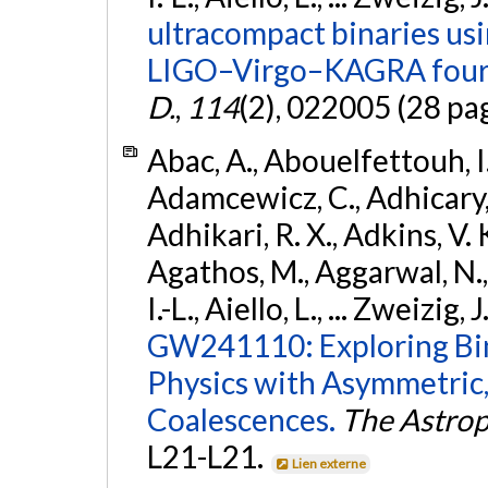
ultracompact binaries usin
LIGO–Virgo–KAGRA fourt
D.
,
114
(2), 022005 (28 pa
Abac, A., Abouelfettouh, I.,
Adamcewicz, C., Adhicary, S
Adhikari, R. X., Adkins, V. 
Agathos, M., Aggarwal, N.,
I.-L., Aiello, L., ... Zweizig,
GW241110: Exploring Bi
Physics with Asymmetric,
Coalescences.
The Astrop
L21-L21.
Lien externe