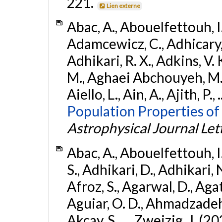
221.
Lien externe
Abac, A., Abouelfettouh, I.,
Adamcewicz, C., Adhicary, S
Adhikari, R. X., Adkins, V. 
M., Aghaei Abchouyeh, M.,
Aiello, L., Ain, A., Ajith, P.,
Population Properties of
Astrophysical Journal Let
Abac, A., Abouelfettouh, I.
S., Adhikari, D., Adhikari, N
Afroz, S., Agarwal, D., Ag
Aguiar, O. D., Ahmadzadeh, S.
Akcay, S., ... Zweizig, J. (2