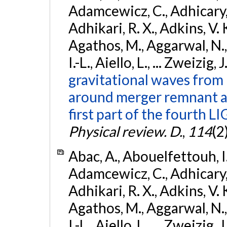
Adamcewicz, C., Adhicary, S
Adhikari, R. X., Adkins, V. 
Agathos, M., Aggarwal, N.,
I.-L., Aiello, L., ... Zweizig,
gravitational waves from 
around merger remnant an
first part of the fourth
Physical review. D.
,
114
(2
Abac, A., Abouelfettouh, I.,
Adamcewicz, C., Adhicary, S
Adhikari, R. X., Adkins, V. 
Agathos, M., Aggarwal, N.,
I.-L., Aiello, L., ... Zweizig,