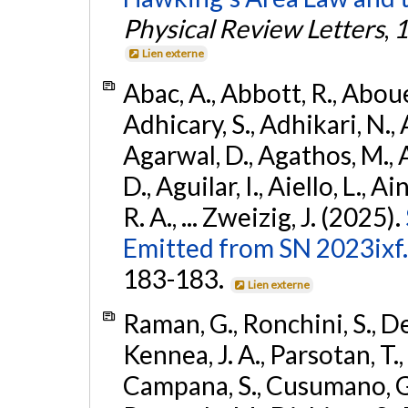
Physical Review Letters
,
1
Lien externe
Abac, A., Abbott, R., Abouel
Adhicary, S., Adhikari, N., 
Agarwal, D., Agathos, M.,
D., Aguilar, I., Aiello, L., Ai
R. A., ... Zweizig, J. (2025).
Emitted from SN 2023ixf.
183-183.
Lien externe
Raman, G., Ronchini, S., D
Kennea, J. A., Parsotan, T.,
Campana, S., Cusumano, G., 