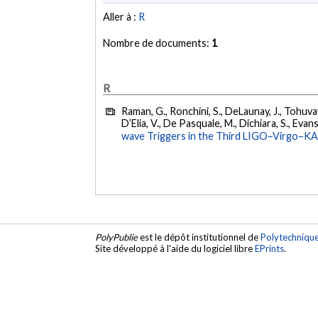
Aller à :
R
Nombre de documents:
1
R
Raman, G., Ronchini, S., DeLaunay, J., Tohuvav
D’Elia, V., De Pasquale, M., Dichiara, S., Evans,
wave Triggers in the Third LIGO–Virgo–K
PolyPublie
est le dépôt institutionnel de
Polytechniqu
Site développé à l'aide du logiciel libre
EPrints
.