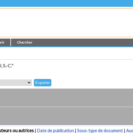
rir
Chercher
S.-C."
teurs ou autrices
|
Date de publication
|
Sous-type de document
|
Au