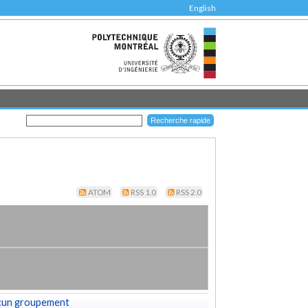
English
ATOM
RSS 1.0
RSS 2.0
cun groupement