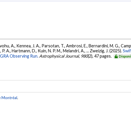
ohu, A., Kennea, J. A., Parsotan, T., Ambrosi, E., Bernardini, M. G., Camp
 P. A., Hartmann, D., Kuin, N. P. M., Melandri, A., ... Zweizig, J. (2025).
Swi
AGRA Observing Run.
Astrophysical Journal
,
980
(2), 47 pages.
Disponi
e Montréal
.