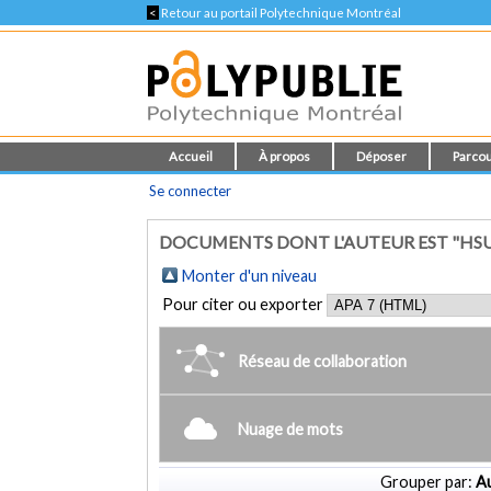
<
Retour au portail Polytechnique Montréal
Accueil
À propos
Déposer
Parcou
Se connecter
DOCUMENTS DONT L'AUTEUR EST "HSU, 
Monter d'un niveau
Pour citer ou exporter
Réseau de collaboration
Nuage de mots
Grouper par:
Au