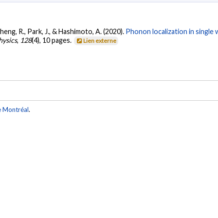
Zheng, R., Park, J., & Hashimoto, A. (2020).
Phonon localization in single
hysics
,
128
(4), 10 pages.
Lien externe
e Montréal
.