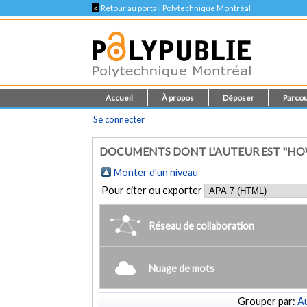
<
Retour au portail Polytechnique Montréal
Accueil
À propos
Déposer
Parcou
Se connecter
DOCUMENTS DONT L'AUTEUR EST "HO
Monter d'un niveau
Pour citer ou exporter
Réseau de collaboration
Nuage de mots
Grouper par:
Au