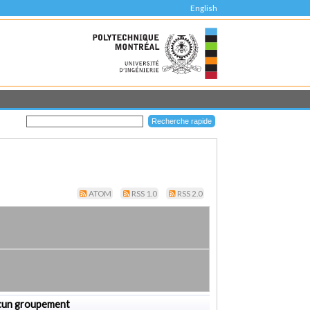
English
ATOM
RSS 1.0
RSS 2.0
cun groupement