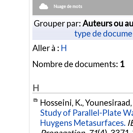
Nuage de mots
Grouper par:
Auteurs ou au
type de docume
Aller à :
H
Nombre de documents:
1
H
Hosseini, K., Younesiraad,
Study of Parallel-Plate 
Huygens Metasurfaces.
I
Propagation
,
71
(4), 3371