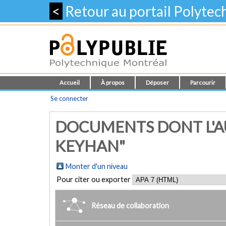
<
Retour au portail Polyte
Accueil
À propos
Déposer
Parcourir
Se connecter
DOCUMENTS DONT L'AU
KEYHAN"
Monter d'un niveau
Pour citer ou exporter
Réseau de collaboration