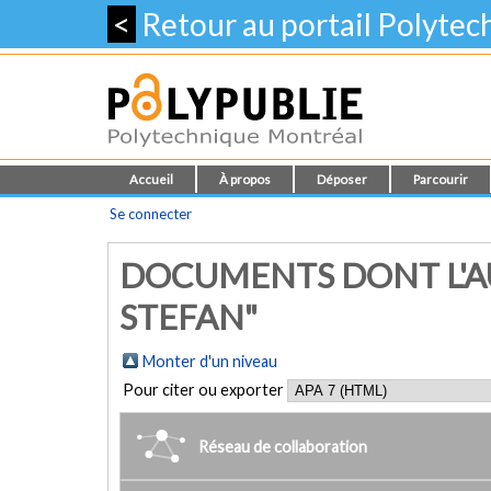
<
Retour au portail Polyte
Accueil
À propos
Déposer
Parcourir
Se connecter
DOCUMENTS DONT L'A
STEFAN"
Monter d'un niveau
Pour citer ou exporter
Réseau de collaboration