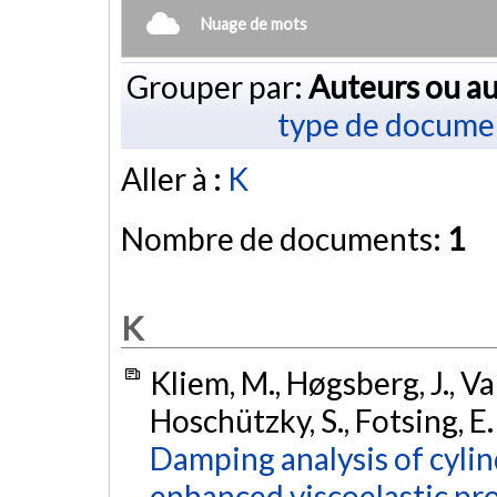
Nuage de mots
Grouper par:
Auteurs ou au
type de docume
Aller à :
K
Nombre de documents:
1
K
Kliem, M., Høgsberg, J., Va
Hoschützky, S., Fotsing, E.
Damping analysis of cylin
enhanced viscoelastic pro