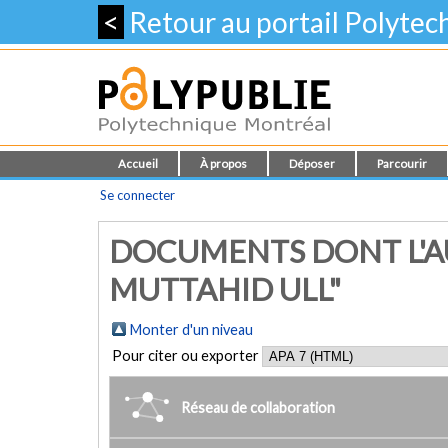
<
Retour au portail Polyte
Accueil
À propos
Déposer
Parcourir
Se connecter
DOCUMENTS DONT L'A
MUTTAHID ULL"
Monter d'un niveau
Pour citer ou exporter
Réseau de collaboration