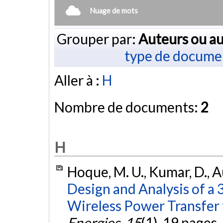
Nuage de mots
Grouper par:
Auteurs ou au
type de docume
Aller à :
H
Nombre de documents:
2
H
Hoque, M. U., Kumar, D., Au
Design and Analysis of a
Wireless Power Transfer 
Energies
,
15
(1), 19 pages.