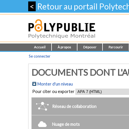
<
Retour au portail Polyte
Accueil
À propos
Déposer
Parcourir
Se connecter
DOCUMENTS DONT L'AU
Monter d'un niveau
Pour citer ou exporter
Réseau de collaboration
Nuage de mots