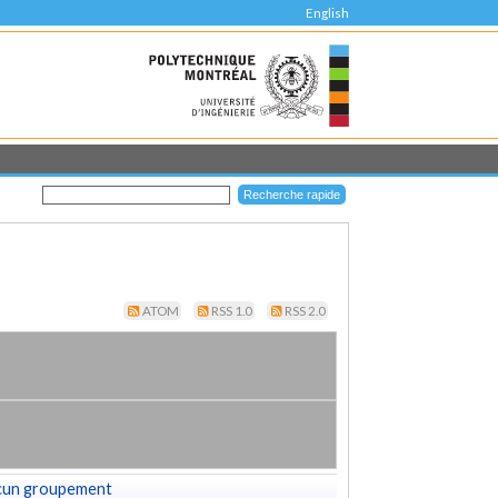
English
ATOM
RSS 1.0
RSS 2.0
cun groupement