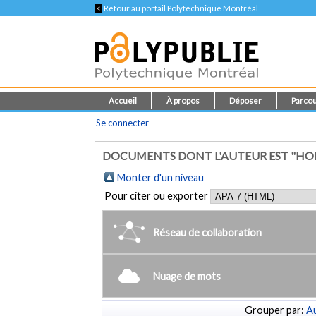
<
Retour au portail Polytechnique Montréal
Accueil
À propos
Déposer
Parcou
Se connecter
DOCUMENTS DONT L'AUTEUR EST "HO
Monter d'un niveau
Pour citer ou exporter
Réseau de collaboration
Nuage de mots
Grouper par:
Au