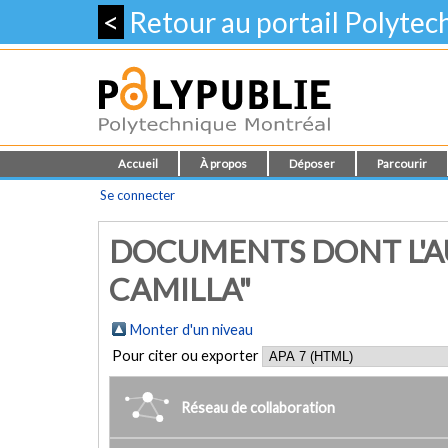
<
Retour au portail Polyte
Accueil
À propos
Déposer
Parcourir
Se connecter
DOCUMENTS DONT L'AU
CAMILLA"
Monter d'un niveau
Pour citer ou exporter
Réseau de collaboration