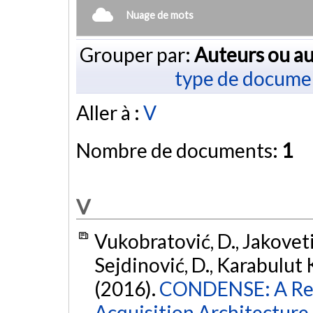
Nuage de mots
Grouper par:
Auteurs ou au
type de docume
Aller à :
V
Nombre de documents:
1
V
Vukobratović, D., Jakovetić
Sejdinović, D., Karabulut Ku
(2016).
CONDENSE: A Rec
Acquisition Architecture 