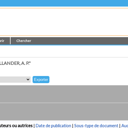
rir
Chercher
ANDER, A. P."
teurs ou autrices
|
Date de publication
|
Sous-type de document
|
Au