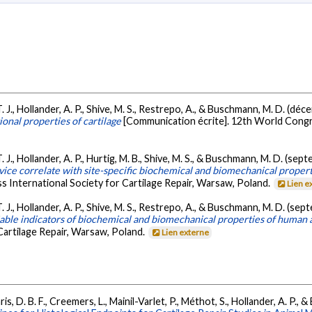
T. J., Hollander, A. P., Shive, M. S., Restrepo, A., & Buschmann, M. D. (dé
ional properties of cartilage
[Communication écrite]. 12th World Congr
T. J., Hollander, A. P., Hurtig, M. B., Shive, M. S., & Buschmann, M. D. (se
ce correlate with site-specific biochemical and biomechanical properti
 International Society for Cartilage Repair, Warsaw, Poland.
Lien e
T. J., Hollander, A. P., Shive, M. S., Restrepo, A., & Buschmann, M. D. (se
iable indicators of biochemical and biomechanical properties of human a
Cartilage Repair, Warsaw, Poland.
Lien externe
is, D. B. F., Creemers, L., Mainil-Varlet, P., Méthot, S., Hollander, A. P.,