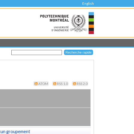
English
ATOM
RSS 1.0
RSS 2.0
cun groupement