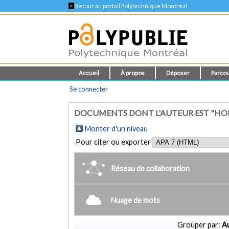
<
Retour au portail Polytechnique Montréal
Accueil
À propos
Déposer
Parcou
Se connecter
DOCUMENTS DONT L'AUTEUR EST "HOLL
Monter d'un niveau
Pour citer ou exporter
Réseau de collaboration
Nuage de mots
Grouper par:
Au