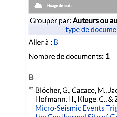
Nuage de mots
Grouper par:
Auteurs ou au
type de docume
Aller à :
B
Nombre de documents:
1
B
Blöcher, G., Cacace, M., Ja
Hofmann, H., Kluge, C., 
Micro-Seismic Events Tri
the Geothermal Site of 