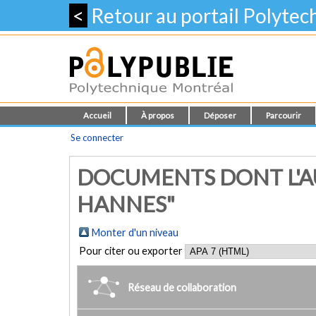
<
Retour au portail Polyte
Accueil
À propos
Déposer
Parcourir
Se connecter
DOCUMENTS DONT L'A
HANNES"
Monter d'un niveau
Pour citer ou exporter
Réseau de collaboration