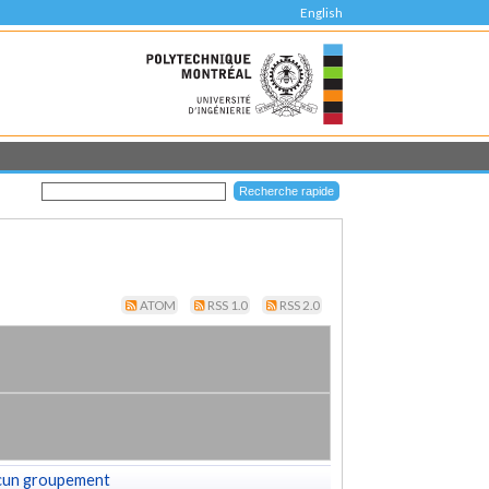
English
ATOM
RSS 1.0
RSS 2.0
cun groupement