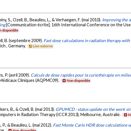
oiny, S., Ozell, B., Beaulieu, L., & Verhaegen, F. (mai 2010).
Improving the a
ing
[Communication écrite]. 16th International Conference on the Us
 disponible
zell, B. (septembre 2009).
Fast dose calculations in radiation therapy wit
ich , Germany.
Lien externe
s, P. (avril 2009).
Calculs de dose rapides pour la curiethérapie en mil
 Médicaux Cliniques (AQPMC09).
Non disponible
kers, B., & Ozell, B. (mai 2013).
GPUMCD : status update on the work si
mputers in Radiation Therapy (ICCR 2013), Melbourne, Australie.
N
 P., & Beaulieu, L. (mai 2012).
Fast Monte Carlo HDR dose calculation
ne.
Non disponible