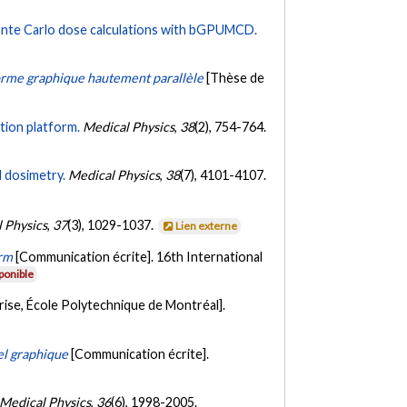
nte Carlo dose calculations with bGPUMCD.
eforme graphique hautement parallèle
[Thèse de
ion platform.
Medical Physics
,
38
(2), 754-764.
 dosimetry.
Medical Physics
,
38
(7), 4101-4107.
 Physics
,
37
(3), 1029-1037.
Lien externe
orm
[Communication écrite]. 16th International
ponible
rise, École Polytechnique de Montréal].
el graphique
[Communication écrite].
Medical Physics
,
36
(6), 1998-2005.