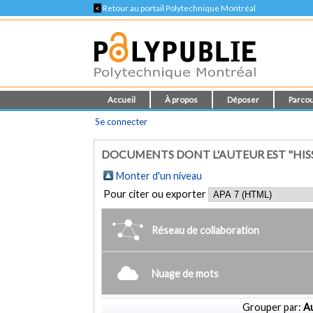
<
Retour au portail Polytechnique Montréal
Accueil
À propos
Déposer
Parcou
Se connecter
DOCUMENTS DONT L'AUTEUR EST "HISS
Monter d'un niveau
Pour citer ou exporter
Réseau de collaboration
Nuage de mots
Grouper par:
Au