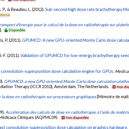
 P., & Beaulieu, L. (2012).
Sub-second high dose rate brachytherapy Mo
xterne
ransport d'énergie pour le calcul de la dose en radiothérapie sur plat
].
Disponible
és, P. (2011).
GPUMCD: A new GPU-oriented Monte Carlo dose calculat
J.-F. (2011).
Validation of GPUMCD for low-energy brachytherapy seed
 convolution-superposition dose calculation engine for GPUs.
Medical
0).
GPUMCD, a new GPU-oriented Monte Carlo dose calculation platf
diation Therapy (ICCR 2010), Amsterdam, The Netherlands.
Non dis
e la dose en radiothérapie sur processeurs graphiques
[Mémoire de maît
09).
Accélération des calculs de dose en radiothérapie à l'aide de matéri
 Médicaux Cliniques (AQPMC09).
Non disponible
ast convolution-superposition dose calculation on graphics hardware.