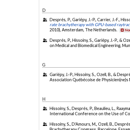
D
Després, P., Gariépy, J.-P., Carrier, J.-F., Hiss
rate brachytherapy with GPU-based raytrac
2010), Amsterdam, The Netherlands.
Non
Després, P., Hissoiny, S., Gariépy, J.-P., & O
on Medical and Biomedical Engineering, Mun
G
Gariépy, J.-P., Hissoiny, S., Ozell, B., & Despré
Association Québécoise de Physicien(ne)s
H
Hissoiny, S., Després, P., Beaulieu, L., Raayma
International Conference on the Use of Co
Hissoiny, S., D'Amours, M., Ozell, B., Després,
Brachytherapy Congress, Barcelone, Espag