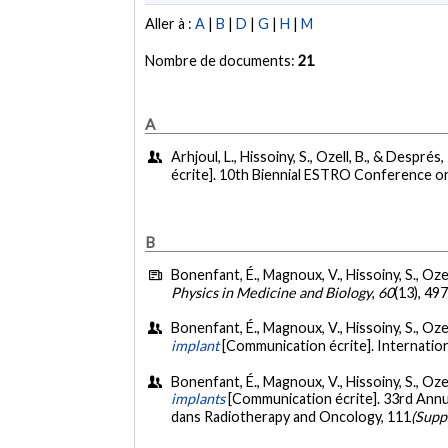
Aller à :
A
|
B
|
D
|
G
|
H
|
M
Nombre de documents:
21
A
Arhjoul, L., Hissoiny, S., Ozell, B., & Després
écrite]. 10th Biennial ESTRO Conference on
B
Bonenfant, É., Magnoux, V., Hissoiny, S., Ozell
Physics in Medicine and Biology
,
60
(13), 49
Bonenfant, É., Magnoux, V., Hissoiny, S., Ozell
implant
[Communication écrite]. Internati
Bonenfant, É., Magnoux, V., Hissoiny, S., Ozell
implants
[Communication écrite]. 33rd Annu
dans Radiotherapy and Oncology, 111
(Supp.