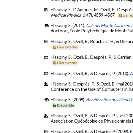
Hissoiny, S., D'Amours, M., Ozell, B., Després,
Medical Physics
,
39
(7), 4559-4567.
Lien e
Hissoiny, S. (2011).
Calculs Monte Carlo en t
doctorat, École Polytechnique de Montréal
Hissoiny, S., Ozell, B., Bouchard, H., & Despr
Lien externe
Hissoiny, S., Ozell, B., Després, P., & Carrier, 
Lien externe
Hissoiny, S., Ozell, B., & Després, P. (2010).
A
Hissoiny, S., Després, P., & Ozell, B. (mai 201
Conference on the Use of Computers in Ra
Hissoiny, S. (2009).
Accélération du calcul d
Disponible
Hissoiny, S., Ozell, B., & Després, P. (avril 20
Association Québécoise de Physicien(ne)s
Hissoiny, S., Ozell, B., & Després, P. (2009).
F