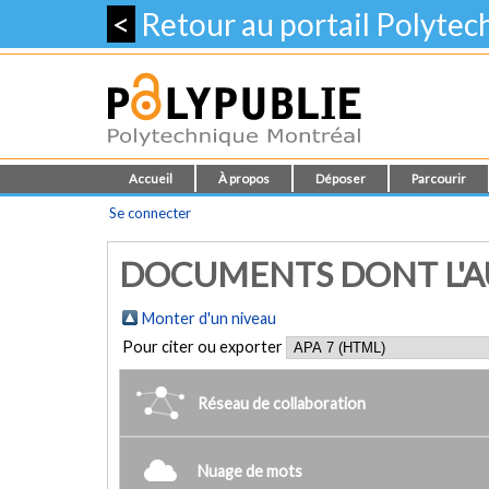
<
Retour au portail Polyte
Accueil
À propos
Déposer
Parcourir
Se connecter
DOCUMENTS DONT L'AUT
Monter d'un niveau
Pour citer ou exporter
Réseau de collaboration
Nuage de mots