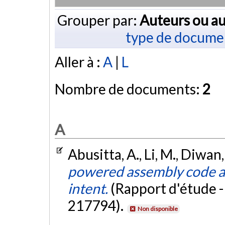
Grouper par:
Auteurs ou au
type de docume
Aller à :
A
|
L
Nombre de documents:
2
A
Abusitta, A., Li, M., Diwan, 
powered assembly code an
intent.
(Rapport d'étude 
217794).
Non disponible