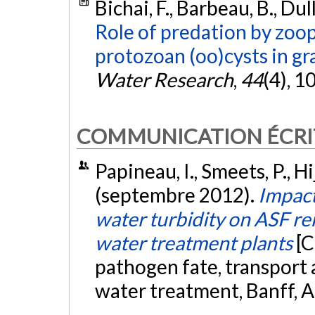
Bichai, F., Barbeau, B., Du
Role of predation by zoop
protozoan (oo)cysts in gra
Water Research
,
44
(4), 
COMMUNICATION ÉCRI
Papineau, I., Smeets, P., H
(septembre 2012).
Impact
water turbidity on ASF rem
water treatment plants
[C
pathogen fate, transport 
water treatment, Banff, A