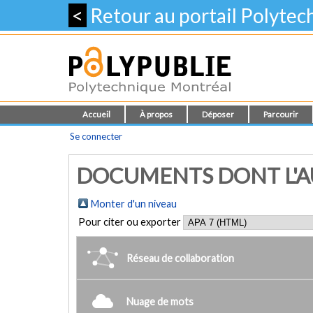
<
Retour au portail Polyte
Accueil
À propos
Déposer
Parcourir
Se connecter
DOCUMENTS DONT L'AU
Monter d'un niveau
Pour citer ou exporter
Réseau de collaboration
Nuage de mots