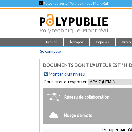
<
Retour au portail Polytechnique Montréal
Accueil
À propos
Déposer
Parcou
Se connecter
DOCUMENTS DONT L'AUTEUR EST "HID
Monter d'un niveau
Pour citer ou exporter
Réseau de collaboration
Nuage de mots
Grouper par:
Au