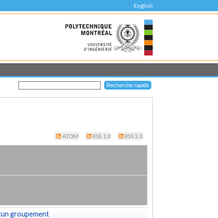
English
ATOM
RSS 1.0
RSS 2.0
cun groupement