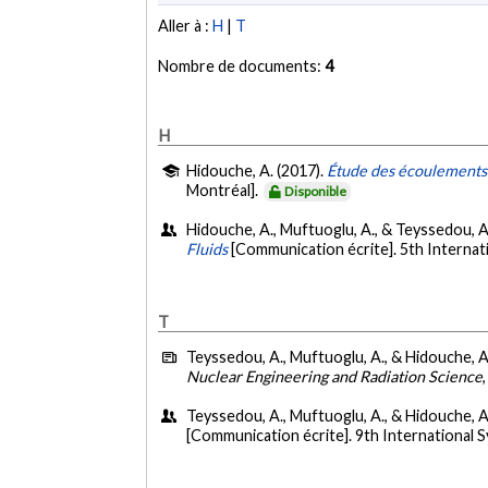
Aller à :
H
|
T
Nombre de documents:
4
H
Hidouche, A. (2017).
Étude des écoulements c
Montréal].
Disponible
Hidouche, A., Muftuoglu, A., & Teyssedou, A
Fluids
[Communication écrite]. 5th Interna
T
Teyssedou, A., Muftuoglu, A., & Hidouche, A
Nuclear Engineering and Radiation Science
Teyssedou, A., Muftuoglu, A., & Hidouche, A
[Communication écrite]. 9th International