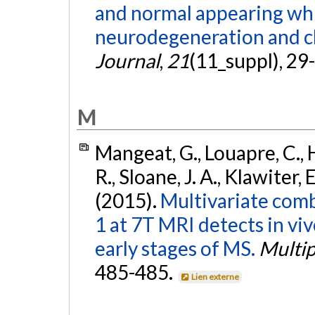
and normal appearing whi
neurodegeneration and cli
Journal
,
21
(11_suppl), 29
M
Mangeat, G., Louapre, C., H
R., Sloane, J. A., Klawiter,
(2015).
Multivariate comb
1 at 7T MRI detects in vi
early stages of MS.
Multip
485-485.
Lien externe