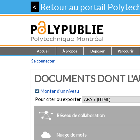
<
Retour au portail Polyte
Accueil
À propos
Déposer
Parcourir
Se connecter
DOCUMENTS DONT L'AU
Monter d'un niveau
Pour citer ou exporter
Réseau de collaboration
Nuage de mots