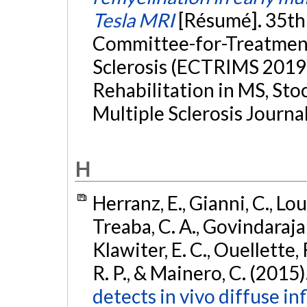
Tesla MRI
[Résumé]. 35th
Committee-for-Treatment
Sclerosis (ECTRIMS 2019
Rehabilitation in MS, St
Multiple Sclerosis Journal
H
Herranz, E., Gianni, C., Lo
Treaba, C. A., Govindarajan,
Klawiter, E. C., Ouellette, 
R. P., & Mainero, C. (2015)
detects in vivo diffuse i