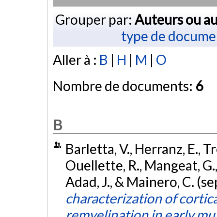
Grouper par:
Auteurs ou au
type de docume
Aller à :
B
|
H
|
M
|
O
Nombre de documents:
6
B
Barletta, V., Herranz, E., T
Ouellette, R., Mangeat, G.,
Adad, J., & Mainero, C. (
characterization of cortic
remyelination in early mul