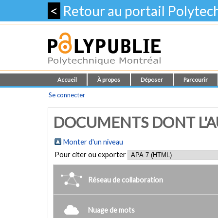
<
Retour au portail Polyte
Accueil
À propos
Déposer
Parcourir
Se connecter
DOCUMENTS DONT L'AU
Monter d'un niveau
Pour citer ou exporter
Réseau de collaboration
Nuage de mots