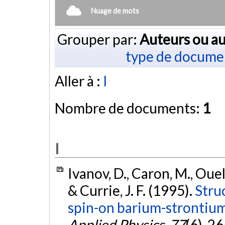
Nuage de mots
Grouper par:
Auteurs ou au
type de docume
Aller à :
I
Nombre de documents:
1
I
Ivanov, D., Caron, M., Ouelle
& Currie, J. F. (1995).
Struc
spin-on barium-strontium 
Applied Physics
,
77
(6), 2