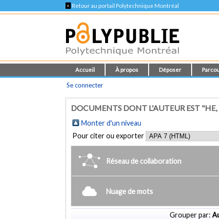
<
Retour au portail Polytechnique Montréal
Accueil
À propos
Déposer
Parcou
Se connecter
DOCUMENTS DONT L'AUTEUR EST "HE,
Monter d'un niveau
Pour citer ou exporter
Réseau de collaboration
Nuage de mots
Grouper par:
Au