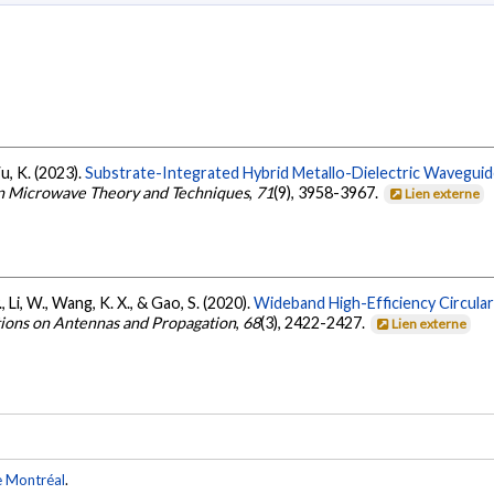
Wu, K. (2023).
Substrate-Integrated Hybrid Metallo-Dielectric Waveguid
on Microwave Theory and Techniques
,
71
(9), 3958-3967.
Lien externe
, Li, W., Wang, K. X., & Gao, S. (2020).
Wideband High-Efficiency Circular
tions on Antennas and Propagation
,
68
(3), 2422-2427.
Lien externe
e Montréal
.