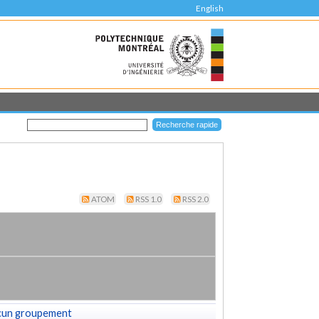
English
ATOM
RSS 1.0
RSS 2.0
cun groupement