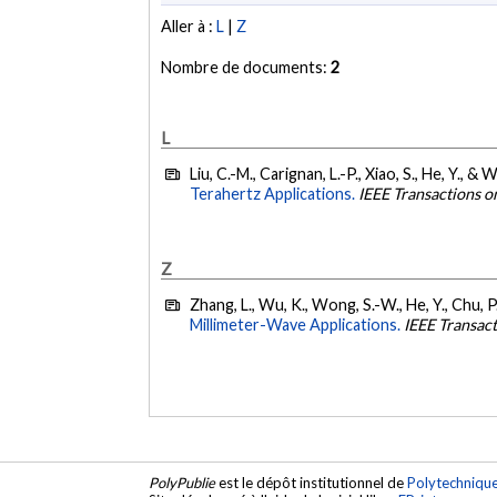
Aller à :
L
|
Z
Nombre de documents:
2
L
Liu, C.-M., Carignan, L.-P., Xiao, S., He, Y., & 
Terahertz Applications.
IEEE Transactions 
Z
Zhang, L., Wu, K., Wong, S.-W., He, Y., Chu, P.
Millimeter-Wave Applications.
IEEE Transac
PolyPublie
est le dépôt institutionnel de
Polytechniqu