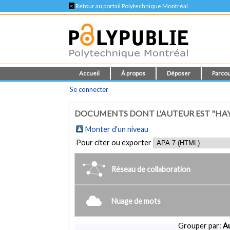
<
Retour au portail Polytechnique Montréal
Accueil
À propos
Déposer
Parcou
Se connecter
DOCUMENTS DONT L'AUTEUR EST "HAY, 
Monter d'un niveau
Pour citer ou exporter
Réseau de collaboration
Nuage de mots
Grouper par:
Au