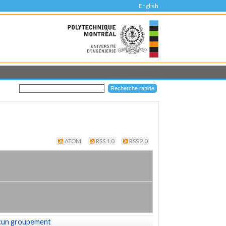
English
ATOM
RSS 1.0
RSS 2.0
cun groupement