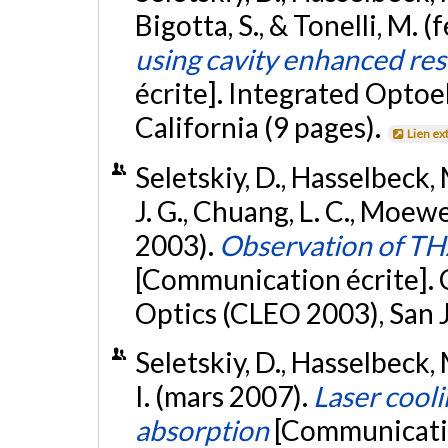
Bigotta, S., & Tonelli, M. 
using cavity enhanced re
écrite]. Integrated Optoe
California (9 pages).
Lien ex
Seletskiy, D., Hasselbeck,
J. G., Chuang, L. C., Moewe
2003).
Observation of TH
[Communication écrite]. 
Optics (CLEO 2003), San J
Seletskiy, D., Hasselbeck, 
I. (mars 2007).
Laser cool
absorption
[Communicatio