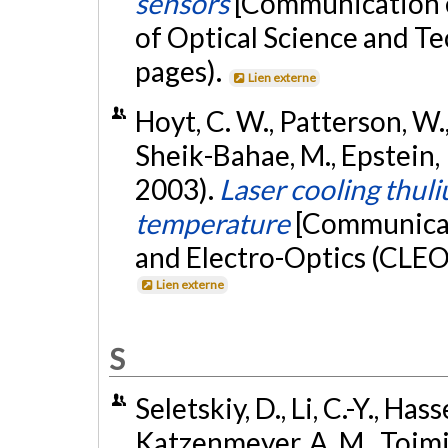
sensors
[Communication é
of Optical Science and T
pages).
Lien externe
Hoyt, C. W., Patterson, W.,
Sheik-Bahae, M., Epstein, R.
2003).
Laser cooling thu
temperature
[Communicat
and Electro-Optics (CLEO
Lien externe
S
Seletskiy, D., Li, C.-Y., Has
Katzenmeyer, A. M., Toimil-