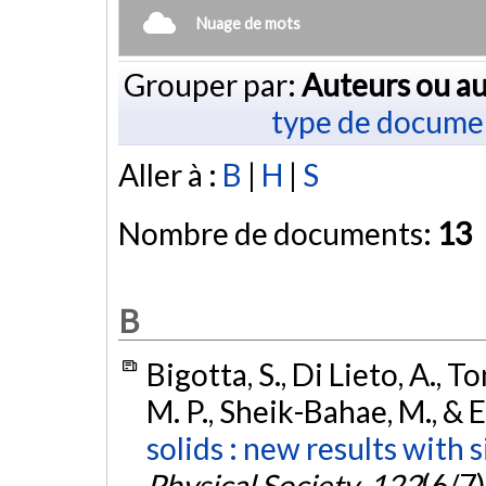
Nuage de mots
Grouper par:
Auteurs ou au
type de docume
Aller à :
B
|
H
|
S
Nombre de documents:
13
B
Bigotta, S., Di Lieto, A., To
M. P., Sheik-Bahae, M., & 
solids : new results with s
Physical Society
,
122
(6/7