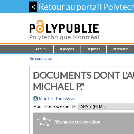
<
Retour au portail Polyte
Accueil
À propos
Déposer
Parcourir
Se connecter
DOCUMENTS DONT L'AU
MICHAEL P."
Monter d'un niveau
Pour citer ou exporter
Réseau de collaboration