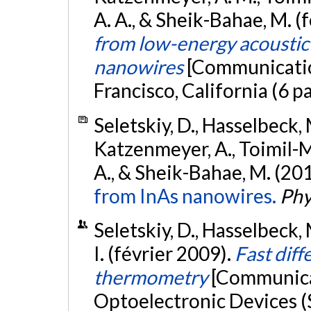
A. A., & Sheik-Bahae, M. (
from low-energy acoustic-
nanowires
[Communicatio
Francisco, California (6 p
Seletskiy, D., Hasselbeck, M
Katzenmeyer, A., Toimil-Mol
A., & Sheik-Bahae, M. (20
from InAs nanowires.
Phy
Seletskiy, D., Hasselbeck, 
I. (février 2009).
Fast diff
thermometry
[Communicat
Optoelectronic Devices (