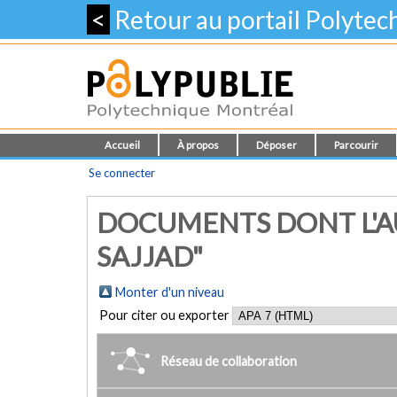
<
Retour au portail Polyte
Accueil
À propos
Déposer
Parcourir
Se connecter
DOCUMENTS DONT L'A
SAJJAD"
Monter d'un niveau
Pour citer ou exporter
Réseau de collaboration