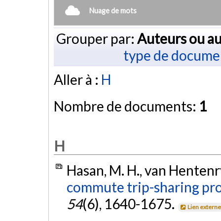
Nuage de mots
Grouper par:
Auteurs ou au
type de docume
Aller à :
H
Nombre de documents:
1
H
Hasan, M. H., van Hentenry
commute trip-sharing pr
54
(6), 1640-1675.
Lien extern