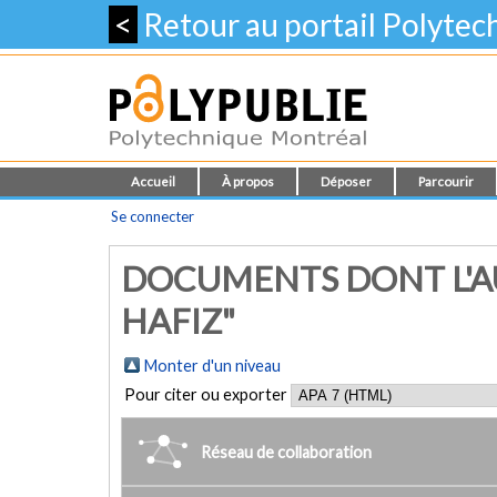
<
Retour au portail Polyte
Accueil
À propos
Déposer
Parcourir
Se connecter
DOCUMENTS DONT L'A
HAFIZ"
Monter d'un niveau
Pour citer ou exporter
Réseau de collaboration