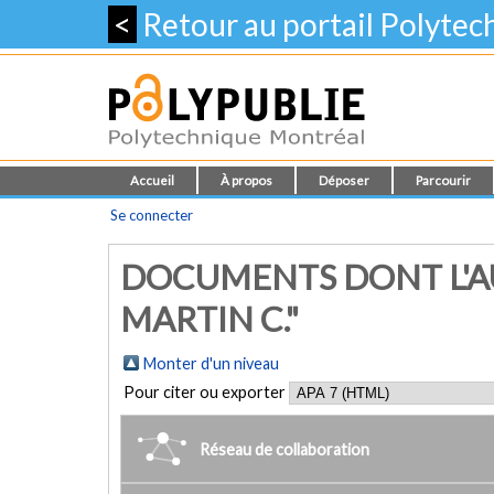
<
Retour au portail Polyte
Accueil
À propos
Déposer
Parcourir
Se connecter
DOCUMENTS DONT L'AU
MARTIN C."
Monter d'un niveau
Pour citer ou exporter
Réseau de collaboration