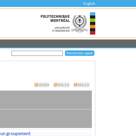
English
ATOM
RSS 1.0
RSS 2.0
cun groupement