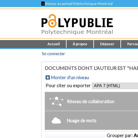
<
Retour au portail Polytechnique Montréal
Accueil
À propos
Déposer
Parcou
Se connecter
DOCUMENTS DONT L'AUTEUR EST "HAR
Monter d'un niveau
Pour citer ou exporter
Réseau de collaboration
Nuage de mots
Grouper par:
Au