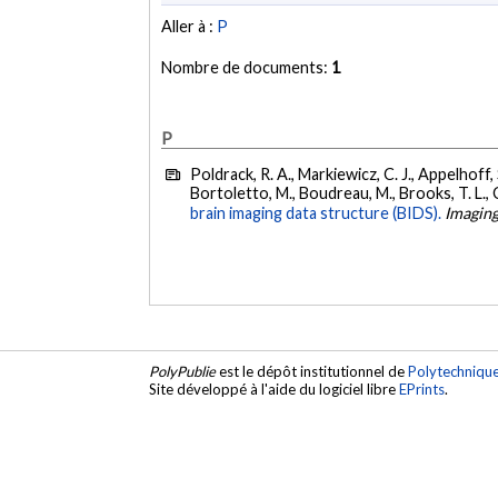
Aller à :
P
Nombre de documents:
1
P
Poldrack, R. A., Markiewicz, C. J., Appelhoff, S.
Bortoletto, M., Boudreau, M., Brooks, T. L., Ca
brain imaging data structure (BIDS).
Imagin
PolyPublie
est le dépôt institutionnel de
Polytechniqu
Site développé à l'aide du logiciel libre
EPrints
.