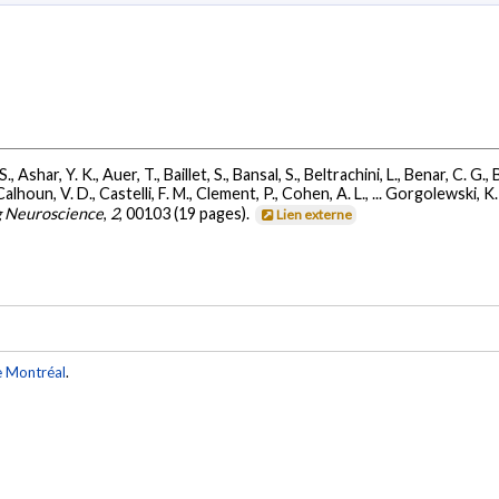
, Ashar, Y. K., Auer, T., Baillet, S., Bansal, S., Beltrachini, L., Benar, C. G.,
lhoun, V. D., Castelli, F. M., Clement, P., Cohen, A. L., ... Gorgolewski, K.
g Neuroscience
,
2
, 00103 (19 pages).
Lien externe
e Montréal
.