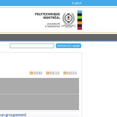
English
ATOM
RSS 1.0
RSS 2.0
cun groupement