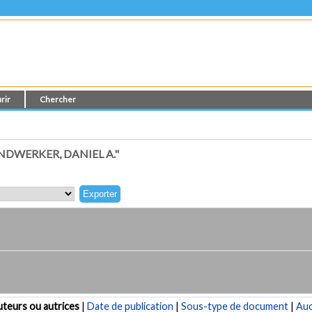
rir
Chercher
DWERKER, DANIEL A."
teurs ou autrices
|
Date de publication
|
Sous-type de document
|
Au