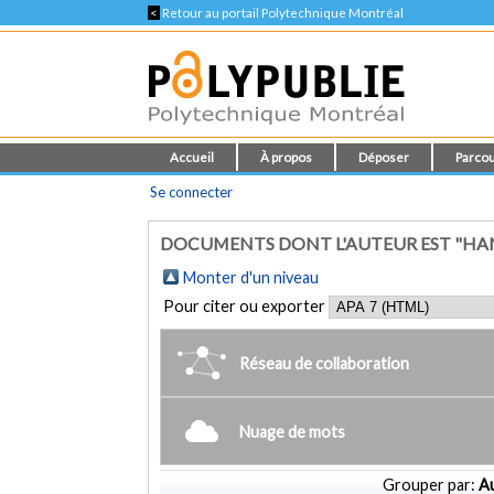
<
Retour au portail Polytechnique Montréal
Accueil
À propos
Déposer
Parcou
Se connecter
DOCUMENTS DONT L'AUTEUR EST "HAN
Monter d'un niveau
Pour citer ou exporter
Réseau de collaboration
Nuage de mots
Grouper par:
Au