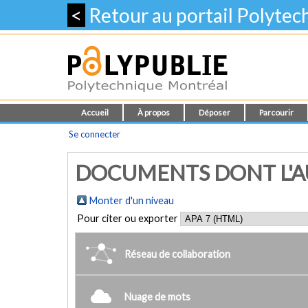
<
Retour au portail Polyte
Accueil
À propos
Déposer
Parcourir
Se connecter
DOCUMENTS DONT L'AU
Monter d'un niveau
Pour citer ou exporter
Réseau de collaboration
Nuage de mots