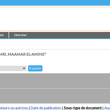
rir
Chercher
RI, MAAMAR EL-AMINE"
teurs ou autrices
|
Date de publication
|
Sous-type de document
|
Au