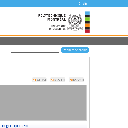
English
ATOM
RSS 1.0
RSS 2.0
cun groupement