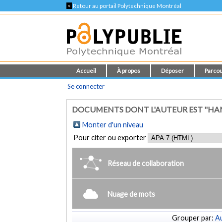
<
Retour au portail Polytechnique Montréal
Accueil
À propos
Déposer
Parcou
Se connecter
DOCUMENTS DONT L'AUTEUR EST "HAM
Monter d'un niveau
Pour citer ou exporter
Réseau de collaboration
Nuage de mots
Grouper par:
Au