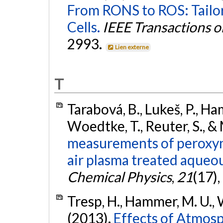
From RONS to ROS: Tailor
Cells.
IEEE Transactions o
2993.
Lien externe
T
Tarabová, B., Lukeš, P., H
Woedtke, T., Reuter, S., &
measurements of peroxyni
air plasma treated aqueou
Chemical Physics
,
21
(17)
Tresp, H., Hammer, M. U., 
(2013).
Effects of Atmos