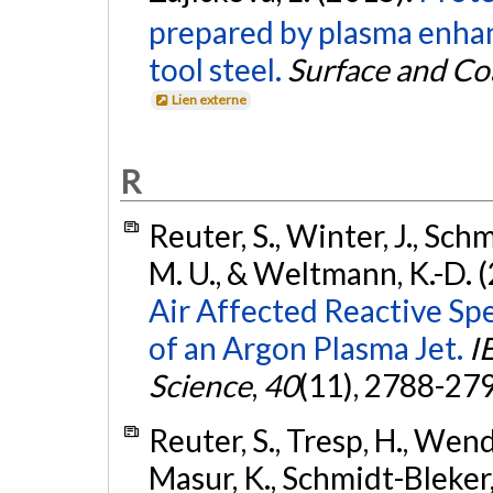
prepared by plasma enha
tool steel.
Surface and Co
Lien externe
R
Reuter, S., Winter, J., Sch
M. U., & Weltmann, K.-D. 
Air Affected Reactive Sp
of an Argon Plasma Jet.
I
Science
,
40
(11), 2788-27
Reuter, S., Tresp, H., Wend
Masur, K., Schmidt-Bleker,