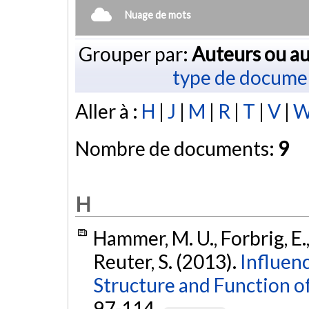
Nuage de mots
Grouper par:
Auteurs ou au
type de docume
Aller à :
H
|
J
|
M
|
R
|
T
|
V
|
Nombre de documents:
9
H
Hammer, M. U., Forbrig, E.
Reuter, S. (2013).
Influen
Structure and Function of
97-114.