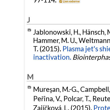
Lien externe
J
Jablonowski, H., Hänsch, M
Hammer, M. U., Weltmann, 
T. (2015).
Plasma jet's shi
inactivation.
Biointerpha
M
Mureşan, M.-G., Campbell, A
Peřina, V., Polcar, T., Reute
Zajíčková, L. (2015).
Prote