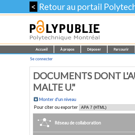
<
Retour au portail Polyte
Accueil
À propos
Déposer
Parcourir
Se connecter
DOCUMENTS DONT L'A
MALTE U."
Monter d'un niveau
Pour citer ou exporter
Réseau de collaboration