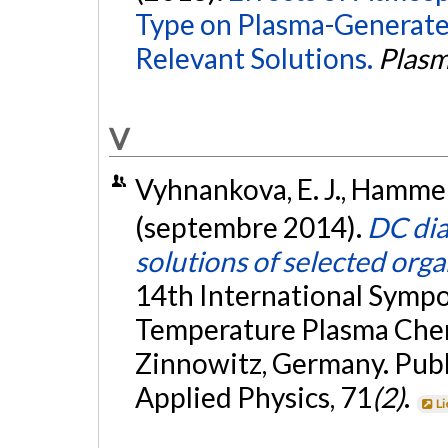
Type on Plasma-Generated
Relevant Solutions.
Plasm
V
Vyhnankova, E. J., Hammer, 
(septembre 2014).
DC dia
solutions of selected orga
14th International Symp
Temperature Plasma Che
Zinnowitz, Germany. Publ
Applied Physics, 71
(2)
.
Li