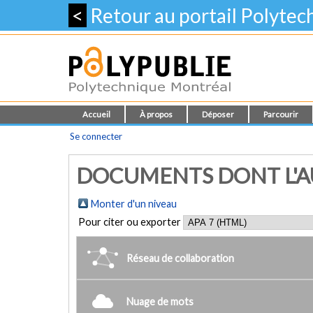
<
Retour au portail Polyte
Accueil
À propos
Déposer
Parcourir
Se connecter
DOCUMENTS DONT L'AU
Monter d'un niveau
Pour citer ou exporter
Réseau de collaboration
Nuage de mots