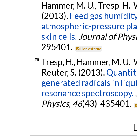
Hammer, M. U., Tresp, H., 
(2013).
Feed gas humidity:
atmospheric-pressure pl
skin cells.
Journal of Phys
295401.
Lien externe
Tresp, H., Hammer, M. U., 
Reuter, S. (2013).
Quantit
generated radicals in liq
resonance spectroscopy.
Physics
,
46
(43), 435401.
L