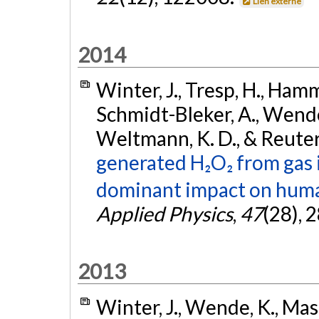
Lien externe
2014
Winter, J., Tresp, H., Hamme
Schmidt-Bleker, A., Wende,
Weltmann, K. D., & Reuter,
generated H₂O₂ from gas i
dominant impact on human
Applied Physics
,
47
(28), 
2013
Winter, J., Wende, K., Masur