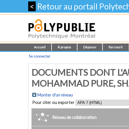
<
Retour au portail Polyte
Accueil
À propos
Déposer
Parcourir
Se connecter
DOCUMENTS DONT L'A
MOHAMMAD PURE, SH
Monter d'un niveau
Pour citer ou exporter
Réseau de collaboration