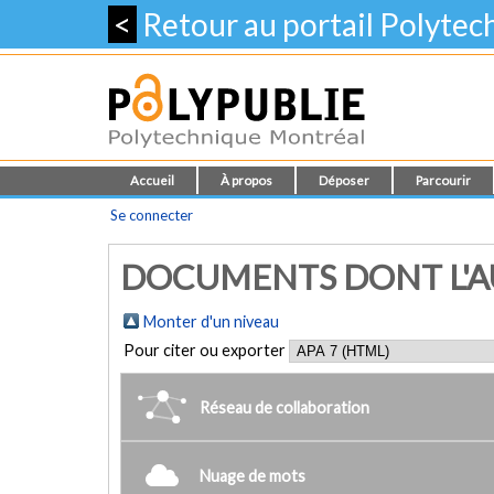
<
Retour au portail Polyte
Accueil
À propos
Déposer
Parcourir
Se connecter
DOCUMENTS DONT L'AU
Monter d'un niveau
Pour citer ou exporter
Réseau de collaboration
Nuage de mots