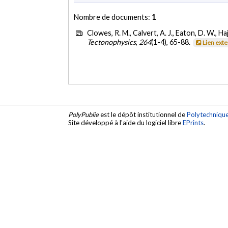
Nombre de documents:
1
Clowes, R. M., Calvert, A. J., Eaton, D. W., Hajn
Tectonophysics
,
264
(1-4), 65-88.
Lien ext
PolyPublie
est le dépôt institutionnel de
Polytechniqu
Site développé à l'aide du logiciel libre
EPrints
.