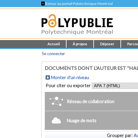
<
Retour au portail Polytechnique Montréal
Accueil
À propos
Déposer
Parcou
Se connecter
DOCUMENTS DONT L'AUTEUR EST "HAL
Monter d'un niveau
Pour citer ou exporter
Réseau de collaboration
Nuage de mots
Grouper par:
Au