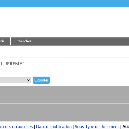
rir
Chercher
L, JEREMY"
teurs ou autrices
|
Date de publication
|
Sous-type de document
|
Au