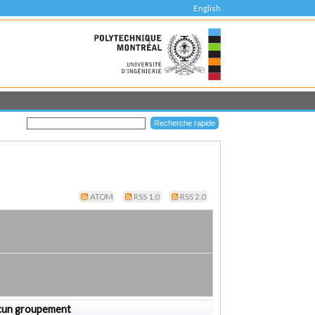
English
ATOM
RSS 1.0
RSS 2.0
cun groupement