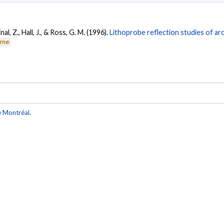
al, Z., Hall, J., & Ross, G. M. (1996).
Lithoprobe reflection studies of ar
erne
e Montréal
.