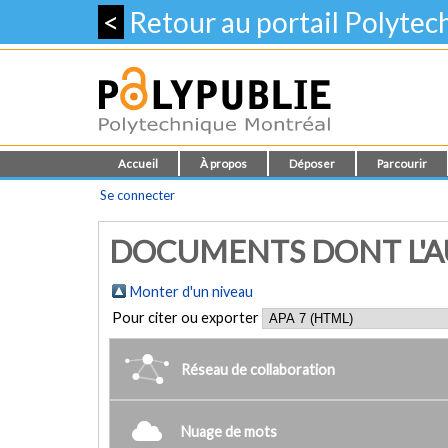
<
Retour au portail Polyte
Accueil
À propos
Déposer
Parcourir
Se connecter
DOCUMENTS DONT L'AU
Monter d'un niveau
Pour citer ou exporter
Réseau de collaboration
Nuage de mots