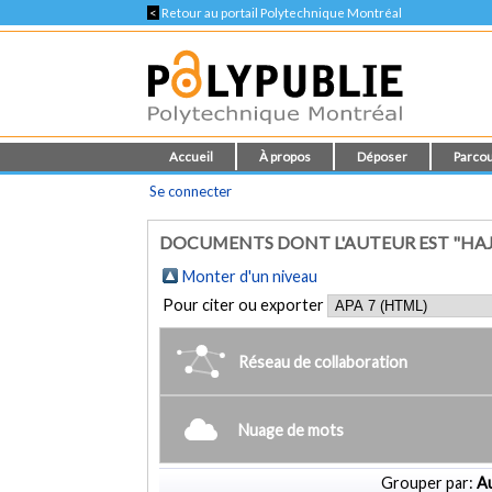
<
Retour au portail Polytechnique Montréal
Accueil
À propos
Déposer
Parcou
Se connecter
DOCUMENTS DONT L'AUTEUR EST "HA
Monter d'un niveau
Pour citer ou exporter
Réseau de collaboration
Nuage de mots
Grouper par:
Au