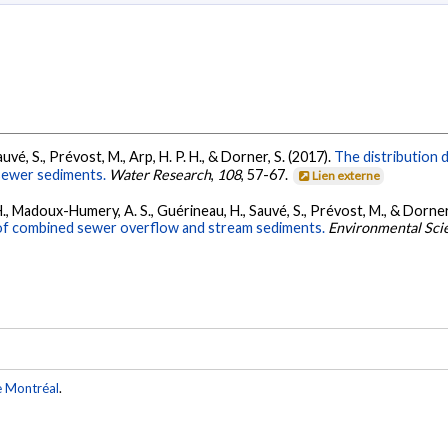
vé, S., Prévost, M., Arp, H. P. H., & Dorner, S. (2017).
The distribution 
sewer sediments.
Water Research
,
108
, 57-67.
Lien externe
, Madoux-Humery, A. S., Guérineau, H., Sauvé, S., Prévost, M., & Dorner,
 of combined sewer overflow and stream sediments.
Environmental Sci
e Montréal
.