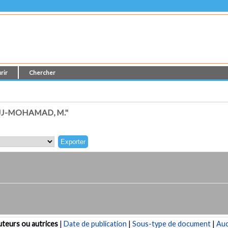
rir
Chercher
JJ-MOHAMAD, M."
teurs ou autrices
|
Date de publication
|
Sous-type de document
|
Au