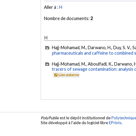
Aller à :
H
Nombre de documents:
2
H
Hajj-Mohamad, M., Darwano, H., Duy, S. V., Sau
pharmaceuticals and caffeine to combined 
Hajj-Mohamad, M., Aboulfadl, K., Darwano, H.
tracers of sewage contamination: analysis
Lien externe
PolyPublie
est le dépôt institutionnel de
Polytechniqu
Site développé à l'aide du logiciel libre
EPrints
.