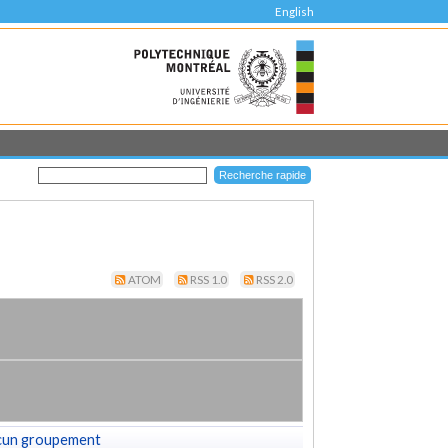
English
ATOM
RSS 1.0
RSS 2.0
cun groupement