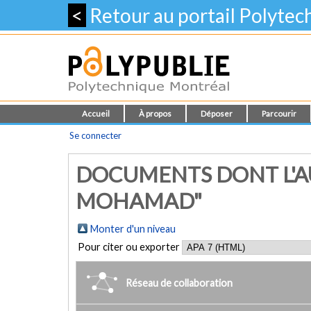
<
Retour au portail Polyte
Accueil
À propos
Déposer
Parcourir
Se connecter
DOCUMENTS DONT L'AU
MOHAMAD"
Monter d'un niveau
Pour citer ou exporter
Réseau de collaboration