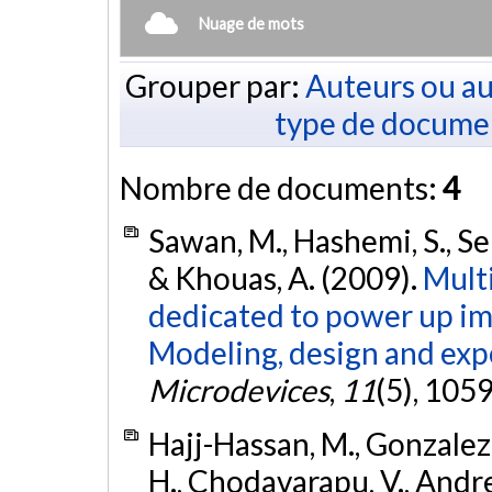
Nuage de mots
Grouper par:
Auteurs ou au
type de docume
Nombre de documents:
4
Sawan, M., Hashemi, S., Seh
& Khouas, A. (2009).
Multi
dedicated to power up im
Modeling, design and expe
Microdevices
,
11
(5), 105
Hajj-Hassan, M., Gonzalez,
H., Chodavarapu, V., Andre