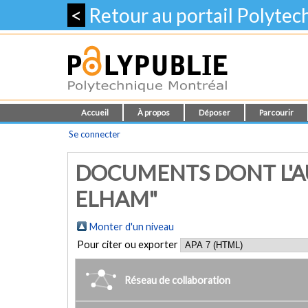
<
Retour au portail Polyte
Accueil
À propos
Déposer
Parcourir
Se connecter
DOCUMENTS DONT L'AU
ELHAM"
Monter d'un niveau
Pour citer ou exporter
Réseau de collaboration