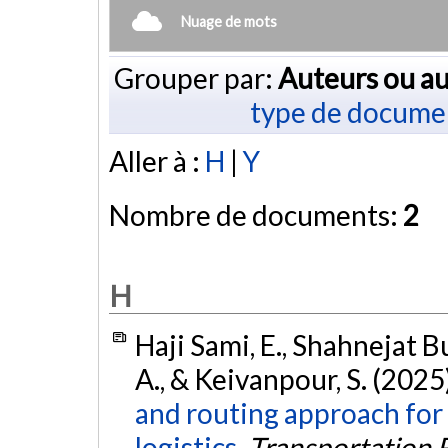
Nuage de mots
Grouper par:
Auteurs ou au
type de docume
Aller à :
H
|
Y
Nombre de documents:
2
H
Haji Sami, E., Shahnejat B
A., & Keivanpour, S. (2025
and routing approach for 
logistics.
Transportation 